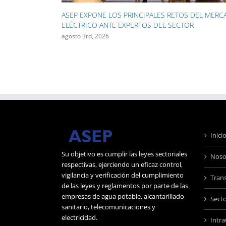
ASEP INICIA EL RETIRO DE 130 KILÓMETROS DE
CABLES AÉREOS EN CAMPO ALEGRE Y OBARRIO
julio 28th, 2026
Inici
Su objetivo es cumplir las leyes sectoriales
Noso
respectivas, ejerciendo un eficaz control,
vigilancia y verificación del cumplimiento
Tran
de las leyes y reglamentos por parte de las
empresas de agua potable, alcantarillado
Sect
sanitario, telecomunicaciones y
electricidad.
Intr