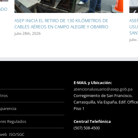
ASEP ACERCÓ SUS SERVICIOS A CIENTOS DE
ASE
USUARIOS DURANTE LAS FIESTAS PATRONALES DE
GEN
SANTIAGO
LAS
julio 27th, 2026
julio
o
E-MAIL y Ubicación:
atencionalusuario@asep.gob.pa
tros
Corregimiento de San Francisco,
Carrasquilla, Vía España, Edif. Office
sparencia
Piso 1
ores Regulados
Central Telefónica
(507) 508-4500
aweb ISO/SGC