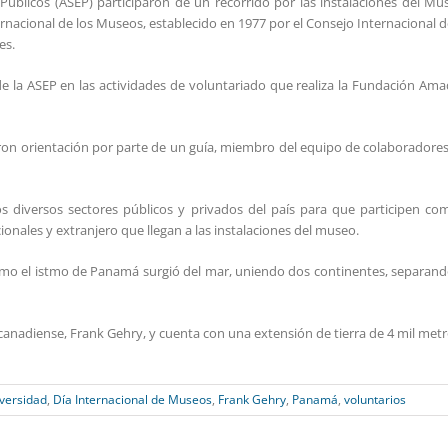
 Públicos (ASEP) participaron de un recorrido por las instalaciones del M
ernacional de los Museos, establecido en 1977 por el Consejo Internacional
es.
 la ASEP en las actividades de voluntariado que realiza la Fundación Ama
ieron orientación por parte de un guía, miembro del equipo de colaboradores
s diversos sectores públicos y privados del país para que participen com
cionales y extranjero que llegan a las instalaciones del museo.
cómo el istmo de Panamá surgió del mar, uniendo dos continentes, separan
 canadiense, Frank Gehry, y cuenta con una extensión de tierra de 4 mil metr
versidad
,
Día Internacional de Museos
,
Frank Gehry
,
Panamá
,
voluntarios