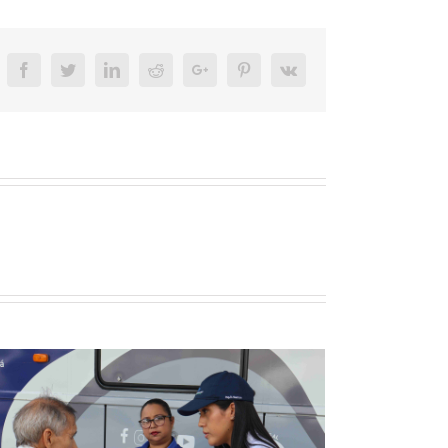
Facebook
Twitter
LinkedIn
Reddit
Google+
Pinterest
Vk