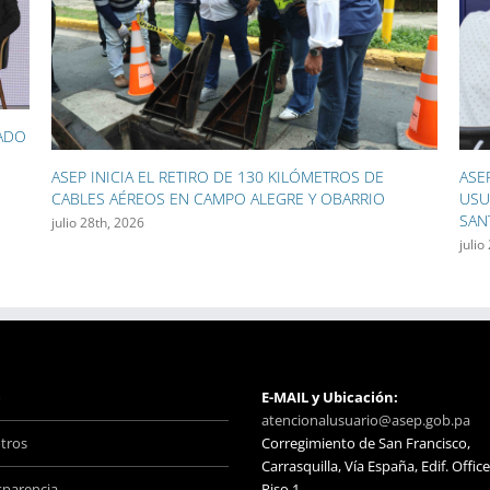
ASEP ACERCÓ SUS SERVICIOS A CIENTOS DE
ASE
USUARIOS DURANTE LAS FIESTAS PATRONALES DE
GEN
SANTIAGO
LAS
julio 27th, 2026
julio
o
E-MAIL y Ubicación:
atencionalusuario@asep.gob.pa
tros
Corregimiento de San Francisco,
Carrasquilla, Vía España, Edif. Office
sparencia
Piso 1