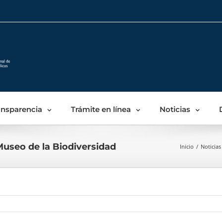
Skip
to
content
ansparencia
Trámite en línea
Noticias
Museo de la Biodiversidad
Inicio
/
Noticias