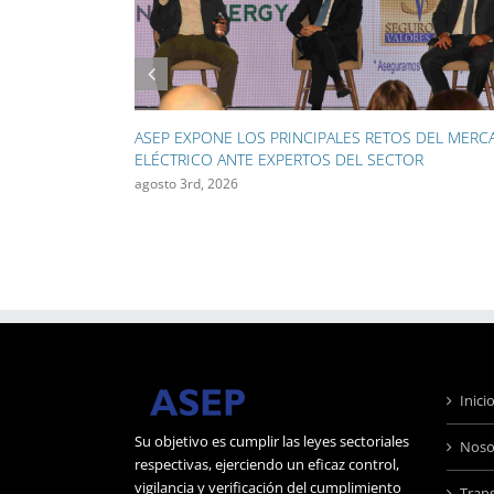
ASEP INICIA EL RETIRO DE 130 KILÓMETROS DE
CABLES AÉREOS EN CAMPO ALEGRE Y OBARRIO
julio 28th, 2026
Inici
Su objetivo es cumplir las leyes sectoriales
Noso
respectivas, ejerciendo un eficaz control,
vigilancia y verificación del cumplimiento
Tran