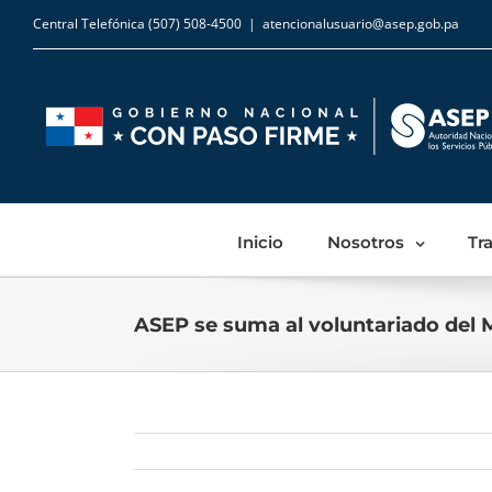
Central Telefónica (507) 508-4500
|
atencionalusuario@asep.gob.pa
Inicio
Nosotros
Tr
ASEP se suma al voluntariado del 