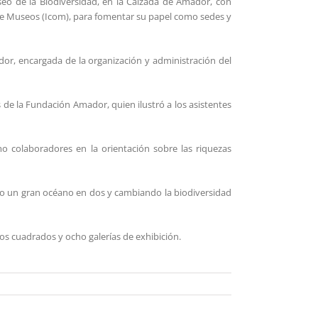
useo de la Biodiversidad, en la Calzada de Amador, con
 de Museos (Icom), para fomentar su papel como sedes y
dor, encargada de la organización y administración del
 de la Fundación Amador, quien ilustró a los asistentes
o colaboradores en la orientación sobre las riquezas
do un gran océano en dos y cambiando la biodiversidad
os cuadrados y ocho galerías de exhibición.