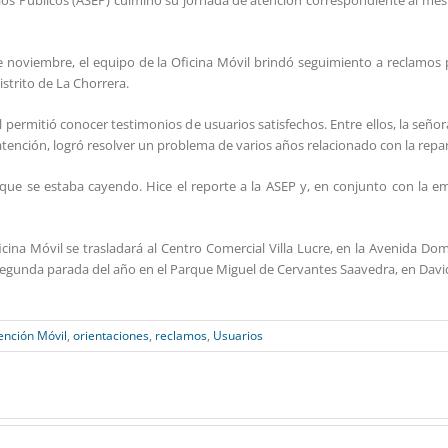
icios Públicos (ASEP) culminó su jornada de atención correspondiente al me
e noviembre, el equipo de la Oficina Móvil brindó seguimiento a reclamos
istrito de La Chorrera.
l permitió conocer testimonios de usuarios satisfechos. Entre ellos, la señor
atención, logró resolver un problema de varios años relacionado con la repa
 que se estaba cayendo. Hice el reporte a la ASEP y, en conjunto con la e
ina Móvil se trasladará al Centro Comercial Villa Lucre, en la Avenida Domi
gunda parada del año en el Parque Miguel de Cervantes Saavedra, en David, p
ención Móvil
,
orientaciones
,
reclamos
,
Usuarios