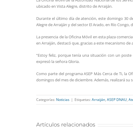
La Oficina Móvil de la Autoridad Nacional de los Serv
ubicado en Vista Alegre, distrito de Arraiján.
Durante el último día de atención, este domingo 30 d
Alegre de Arraiján y del sector El Arado, en Río Congo, d
La presencia de la Oficina Móvil en esta plaza comercia
en Arraiján, destacó que, gracias a este mecanismo de 
“Estoy feliz, porque tenía una situación con un poste
expresó la señora Gloria.
Como parte del programa ASEP Más Cerca de Ti, la Ofic
domingos del mes de diciembre. Además, realizará su se
Categorías:
Noticias
|
Etiquetas:
Arraiján
,
ASEP DNAU
,
At
Artículos relacionados