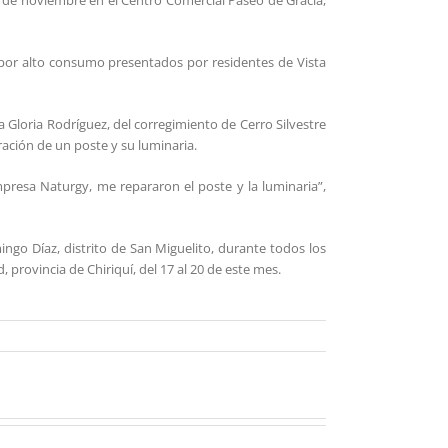
s de noviembre en el Centro Comercial Paseo de Gracia,
 por alto consumo presentados por residentes de Vista
a Gloria Rodríguez, del corregimiento de Cerro Silvestre
ración de un poste y su luminaria.
mpresa Naturgy, me repararon el poste y la luminaria”,
ngo Díaz, distrito de San Miguelito, durante todos los
rovincia de Chiriquí, del 17 al 20 de este mes.