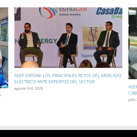
CADO
ASEP INICIA EL RETIRO DE 130 KILÓMETROS DE
ASE
CABLES AÉREOS EN CAMPO ALEGRE Y OBARRIO
USU
SAN
julio 28th, 2026
julio