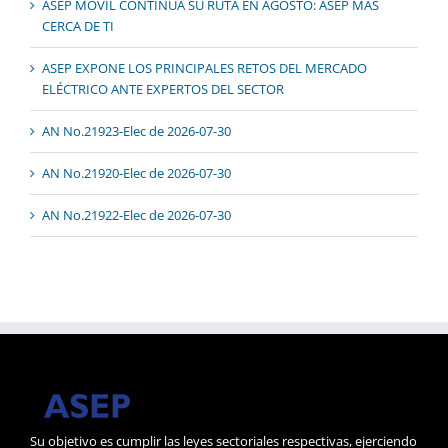
ASEP MÓVIL CONTINÚA SU RUTA EN AGOSTO: ASEP MÁS
CERCA DE TI
ASEP EXPONE LOS PRINCIPALES RETOS DEL MERCADO
ELÉCTRICO ANTE EXPERTOS DEL SECTOR
AN No.21923-Elec de 2026-07-30
AN No.21920-Elec de 2026-07-30
AN No.21922-Elec de 2026-07-30
Su objetivo es cumplir las leyes sectoriales respectivas, ejerciendo