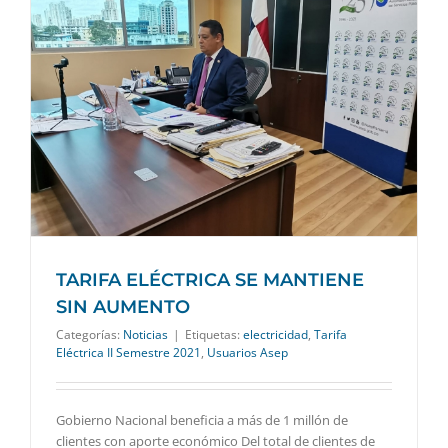
TARIFA ELÉCTRICA SE MANTIENE
SIN AUMENTO
Categorías:
Noticias
|
Etiquetas:
electricidad
,
Tarifa
Eléctrica II Semestre 2021
,
Usuarios Asep
Gobierno Nacional beneficia a más de 1 millón de
clientes con aporte económico Del total de clientes de