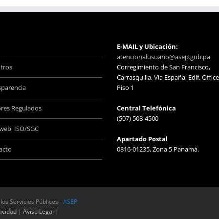
o
E-MAIL y Ubicación:
atencionalusuario@asep.gob.pa
tros
Corregimiento de San Francisco,
Carrasquilla, Vía España, Edif. Office
sparencia
Piso 1
ores Regulados
Central Telefónica
(507) 508-4500
aweb ISO/SGC
Apartado Postal
acto
0816-01235, Zona 5 Panamá.
los Servicios Públicos -
ASEP
vacidad
|
Aviso Legal
|