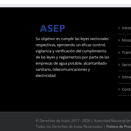
Inici
Su objetivo es cumplir las leyes sectoriales
Noso
respectivas, ejerciendo un eficaz control,
vigilancia y verificación del cumplimiento
Tran
de las leyes y reglamentos por parte de las
empresas de agua potable, alcantarillado
Sect
sanitario, telecomunicaciones y
electricidad.
Intr
Cont
© Derechos de Autor 2017 -
2026 | Autoridad Nacional de 
Todos los Derechos de Autor Reservados |
Politica de Pri