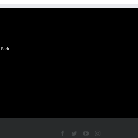
 Park -
Facebook
Twitter
YouTube
Instagram