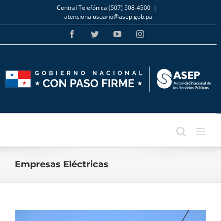
Skip
Central Telefónica (507) 508-4500
|
to
atencionalusuario@asep.gob.pa
content
Facebook
Twitter
YouTube
Instagram
Empresas Eléctricas