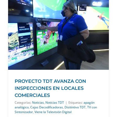
PROYECTO TDT AVANZA CON
INSPECCIONES EN LOCALES
COMERCIALES
Categorías:
Noticias
,
Noticias TDT
|
Etiquetas:
apagón
analógico
,
Cajas Decodificadoras
,
Disitintivo TDT
,
TV con
Sintonizador
,
Viene la Televisión Digital