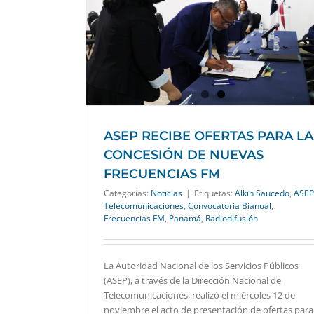
 CONCESIÓN DE
S FM
ASEP RECIBE OFERTAS PARA LA
CONCESIÓN DE NUEVAS
FRECUENCIAS FM
Categorías:
Noticias
|
Etiquetas:
Alkin Saucedo
,
ASEP
Telecomunicaciones
,
Convocatoria Bianual
,
Frecuencias FM
,
Panamá
,
Radiodifusión
La Autoridad Nacional de los Servicios Públicos
(ASEP), a través de la Dirección Nacional de
Telecomunicaciones, realizó el miércoles 12 de
noviembre el acto de presentación de ofertas para