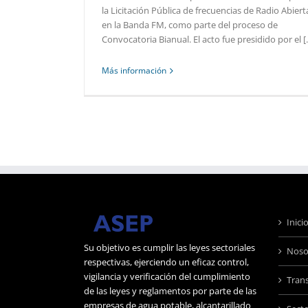
la Licitación Pública de frecuencias de Radio Abiert
en la Banda FM, como parte del proceso de
Convocatoria Bianual. El acto fue presidido por el [..
Más información
Inici
Su objetivo es cumplir las leyes sectoriales
Noso
respectivas, ejerciendo un eficaz control,
vigilancia y verificación del cumplimiento
Tran
de las leyes y reglamentos por parte de las
empresas de agua potable, alcantarillado