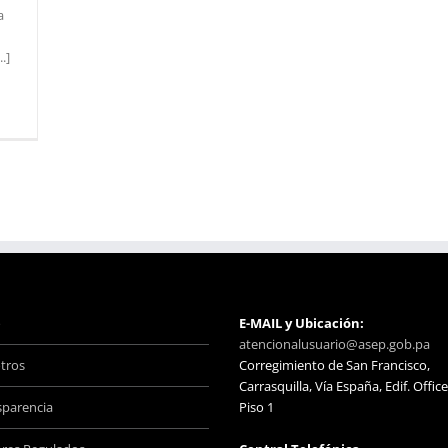
a
.]
o
E-MAIL y Ubicación:
atencionalusuario@asep.gob.pa
tros
Corregimiento de San Francisco,
Carrasquilla, Vía España, Edif. Office
sparencia
Piso 1