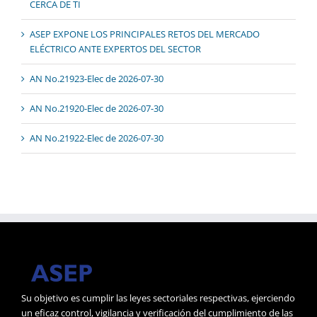
CERCA DE TI
ASEP EXPONE LOS PRINCIPALES RETOS DEL MERCADO
ELÉCTRICO ANTE EXPERTOS DEL SECTOR
AN No.21923-Elec de 2026-07-30
AN No.21920-Elec de 2026-07-30
AN No.21922-Elec de 2026-07-30
Su objetivo es cumplir las leyes sectoriales respectivas, ejerciendo
un eficaz control, vigilancia y verificación del cumplimiento de las