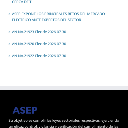
CERCA DE TI
ASEP EXPONE LOS PRINCIPALES RETOS DEL MERCADO
ELÉCTRICO ANTE EXPERTOS DEL SECTOR
AN No.21923-Elec de 2026-07-30
AN No.21920-Elec de 2026-07-30
AN No.21922-Elec de 2026-07-30
Su objetivo es cumplir las leyes sectoriales respectivas, ejerciendo
un eficaz control, vigilancia y verificación del cumplimiento de las