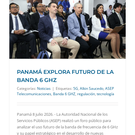
PANAMÁ EXPLORA FUTURO DE LA
BANDA 6 GHZ
Categorías:
Noticias
|
Etiquetas:
5G
,
Alkin Saucedo
,
ASEP
Telecomunicaciones
,
Banda 6 GHZ
,
regulación
,
tecnología
Panamá 8 julio 2026. - La Autoridad Nacional de los
Servicios Públicos (ASEP) realizó un foro público para
analizar el uso futuro de la banda de frecuencia de 6 GHz
y su papel estratégico en el desarrollo de nuevas