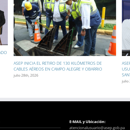
ASEP ACERCÓ SUS SERVICIOS A CIENTOS DE
ASE
USUARIOS DURANTE LAS FIESTAS PATRONALES DE
GEN
SANTIAGO
LAS
julio 27th, 2026
julio
o
E-MAIL y Ubicación:
atencionalusuario@asep.gob.pa