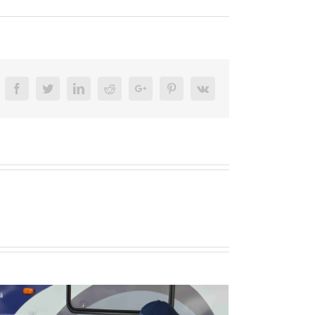
Facebook
Twitter
LinkedIn
Reddit
Google+
Pinterest
Vk