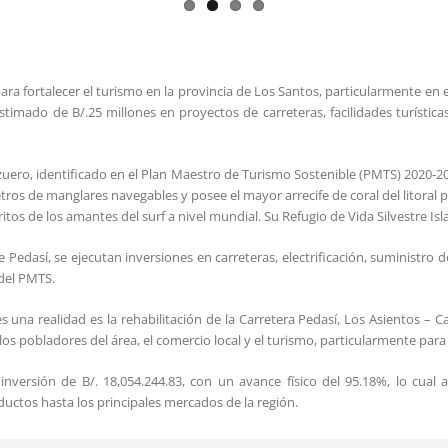
para fortalecer el turismo en la provincia de Los Santos, particularmente en e
estimado de B/.25 millones en proyectos de carreteras, facilidades turística
zuero, identificado en el Plan Maestro de Turismo Sostenible (PMTS) 2020-202
etros de manglares navegables y posee el mayor arrecife de coral del litora
tos de los amantes del surf a nivel mundial. Su Refugio de Vida Silvestre Isl
e Pedasí, se ejecutan inversiones en carreteras, electrificación, suministro
 del PMTS.
s una realidad es la rehabilitación de la Carretera Pedasí, Los Asientos – C
os pobladores del área, el comercio local y el turismo, particularmente para
nversión de B/. 18,054.244.83, con un avance físico del 95.18%, lo cua
ductos hasta los principales mercados de la región.