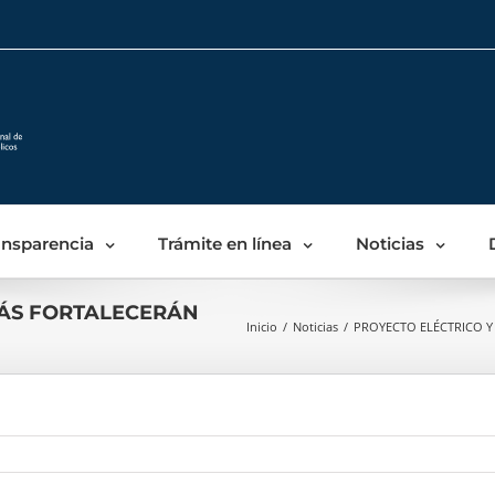
Skip
to
content
ansparencia
Trámite en línea
Noticias
MÁS FORTALECERÁN
Inicio
/
Noticias
/
PROYECTO ELÉCTRICO Y