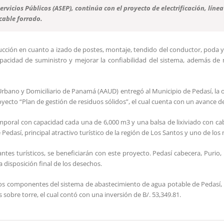
ervicios Públicos (ASEP), continúa con el proyecto de electrificación, lín
cable forrado.
ción en cuanto a izado de postes, montaje, tendido del conductor, poda y ta
acidad de suministro y mejorar la confiabilidad del sistema, además de me
o Urbano y Domiciliario de Panamá (AAUD) entregó al Municipio de Pedasí, l
oyecto “Plan de gestión de residuos sólidos”, el cual cuenta con un avance 
emporal con capacidad cada una de 6,000 m3 y una balsa de lixiviado con ca
e Pedasí, principal atractivo turístico de la región de Los Santos y uno de lo
tes turísticos, se beneficiarán con este proyecto. Pedasí cabecera, Purio,
 disposición final de los desechos.
s componentes del sistema de abastecimiento de agua potable de Pedasí, c
bre torre, el cual contó con una inversión de B/. 53,349.81.