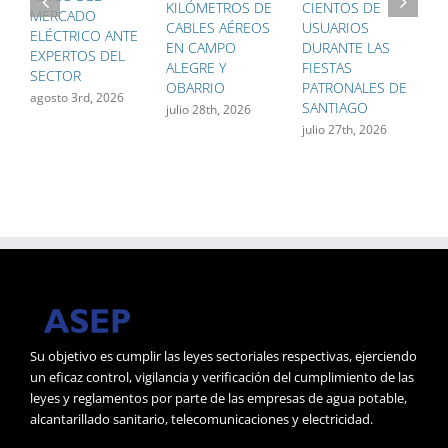
KILÓMETROS DE
CIENTOS DE
Ú
MERCADO
CABLES AÉREOS
USUARIOS
G
ELÉCTRICO ANTE
EN CAMPO
DURANTE LAS
P
EXPERTOS DEL
ALEGRE Y
FIESTAS
F
SECTOR
OBARRIO
PATRONALES DE
F
agosto 3rd, 2026
SANTIAGO
D
julio 28th, 2026
M
julio 27th, 2026
j
Su objetivo es cumplir las leyes sectoriales respectivas, ejerciendo
un eficaz control, vigilancia y verificación del cumplimiento de las
leyes y reglamentos por parte de las empresas de agua potable,
alcantarillado sanitario, telecomunicaciones y electricidad.