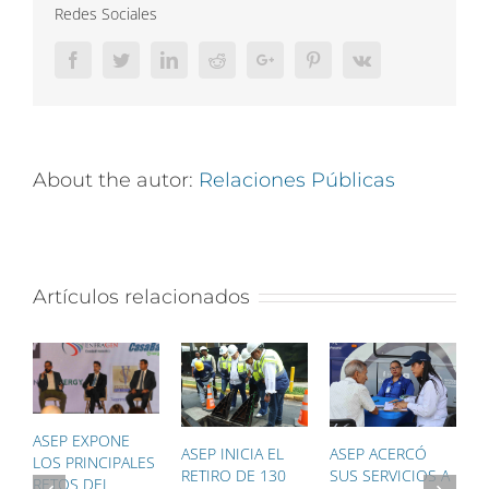
Redes Sociales
Facebook
Twitter
LinkedIn
Reddit
Google+
Pinterest
Vk
About the autor:
Relaciones Públicas
Artículos relacionados
ASEP EXPONE
ASEP INICIA EL
ASEP ACERCÓ
A
LOS PRINCIPALES
RETIRO DE 130
SUS SERVICIOS A
T
RETOS DEL