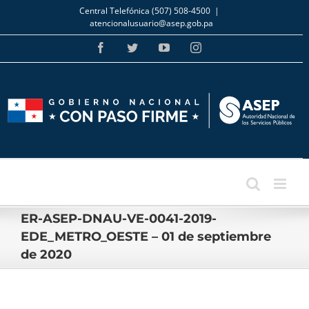
Skip
Central Telefónica (507) 508-4500
|
to
atencionalusuario@asep.gob.pa
content
Facebook
Twitter
YouTube
Instagram
ER-ASEP-DNAU-VE-0041-2019-
EDE_METRO_OESTE – 01 de septiembre
de 2020