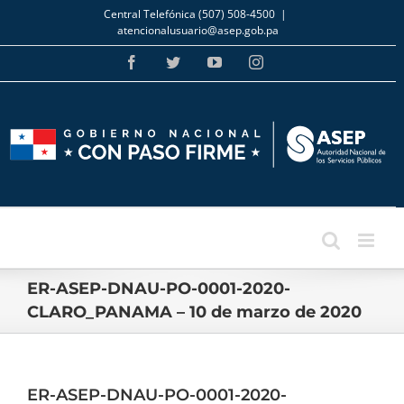
Skip
Central Telefónica (507) 508-4500
|
to
atencionalusuario@asep.gob.pa
content
Facebook
Twitter
YouTube
Instagram
ER-ASEP-DNAU-PO-0001-2020-
CLARO_PANAMA – 10 de marzo de 2020
ER-ASEP-DNAU-PO-0001-2020-