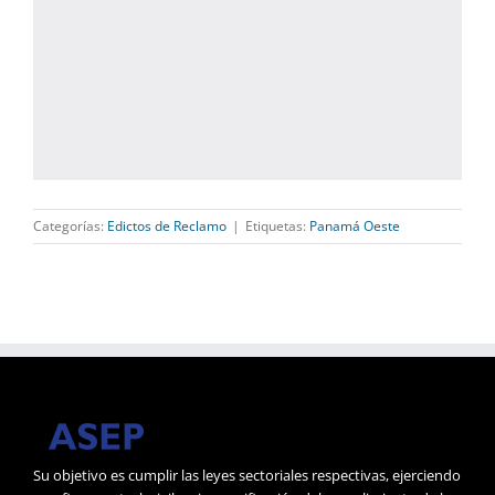
Categorías:
Edictos de Reclamo
|
Etiquetas:
Panamá Oeste
Su objetivo es cumplir las leyes sectoriales respectivas, ejerciendo