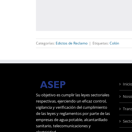
Categorías:
Edictos de Reclamo
|
Etiquetas:
Colón
Inici
Su objetivo es cumplir las leyes sectoriales
Noso
respectivas, ejerciendo un eficaz control,
vigilancia y verificación del cumplimiento
Tran
de las leyes y reglamentos por parte de las
empresas de agua potable, alcantarillado
Sect
sanitario, telecomunicaciones y