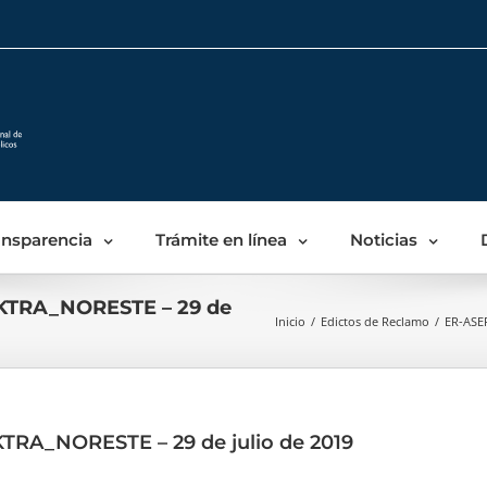
Skip
to
content
ansparencia
Trámite en línea
Noticias
KTRA_NORESTE – 29 de
Inicio
/
Edictos de Reclamo
/
ER-ASE
RA_NORESTE – 29 de julio de 2019