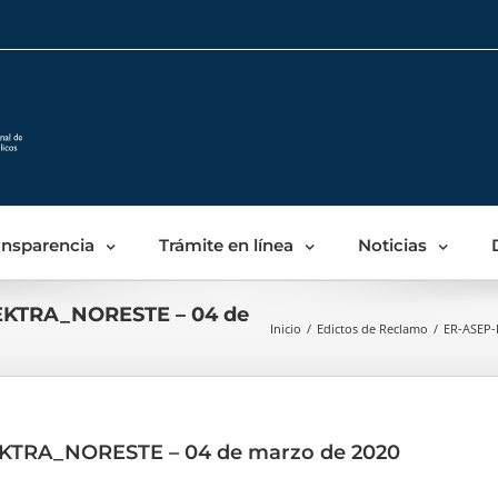
Skip
to
content
ansparencia
Trámite en línea
Noticias
KTRA_NORESTE – 04 de
Inicio
/
Edictos de Reclamo
/
ER-ASEP-
KTRA_NORESTE – 04 de marzo de 2020