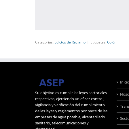
Categorías:
Edictos de Reclamo
|
Etiquetas:
Colón
Inici
Su objetivo es cumplir las leyes sectoriales
Noso
respectivas, ejerciendo un eficaz control,
vigilancia y verificación del cumplimiento
Tran
de las leyes y reglamentos por parte de las
empresas de agua potable, alcantarillado
Sect
sanitario, telecomunicaciones y