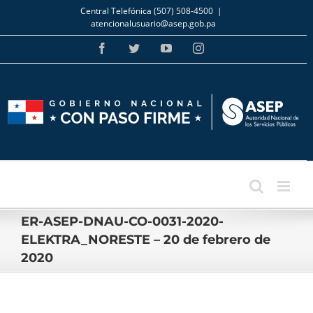
Skip
Central Telefónica (507) 508-4500
|
to
atencionalusuario@asep.gob.pa
content
Facebook
Twitter
YouTube
Instagram
ER-ASEP-DNAU-CO-0031-2020-
ELEKTRA_NORESTE – 20 de febrero de
2020