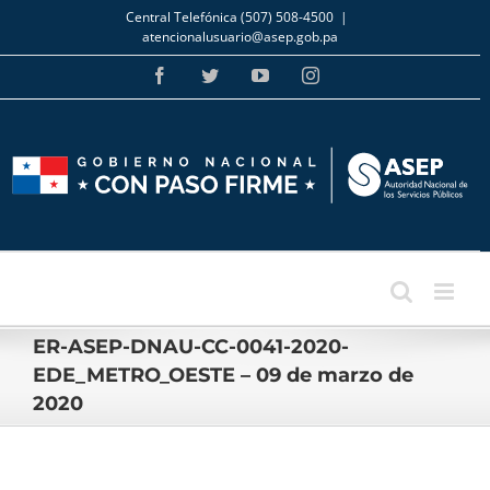
Skip
Central Telefónica (507) 508-4500
|
to
atencionalusuario@asep.gob.pa
content
Facebook
Twitter
YouTube
Instagram
ER-ASEP-DNAU-CC-0041-2020-
EDE_METRO_OESTE – 09 de marzo de
2020