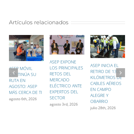
Artículos relacionados
ASEP EXPONE
ASEP INICIA EL
A
LOS PRINCIPALES
ASEP MÓVIL
RETIRO DE 130
S
RETOS DEL
CONTINÚA SU
KILÓMETROS DE
C
MERCADO
RUTA EN
CABLES AÉREOS
U
ELÉCTRICO ANTE
AGOSTO: ASEP
EN CAMPO
D
EXPERTOS DEL
MÁS CERCA DE TI
ALEGRE Y
F
SECTOR
agosto 6th, 2026
OBARRIO
P
agosto 3rd, 2026
S
julio 28th, 2026
j