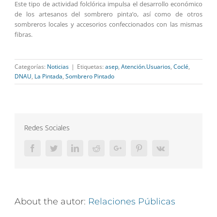
Este tipo de actividad folclórica impulsa el desarrollo económico
de los artesanos del sombrero pinta’o, así como de otros
sombreros locales y accesorios confeccionados con las mismas
fibras.
Categorías:
Noticias
|
Etiquetas:
asep
,
Atención.Usuarios
,
Coclé
,
DNAU
,
La Pintada
,
Sombrero Pintado
Redes Sociales
Facebook
Twitter
LinkedIn
Reddit
Google+
Pinterest
Vk
About the autor:
Relaciones Públicas