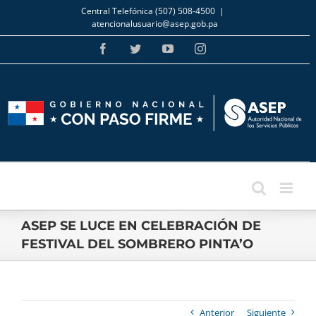
Skip
Central Telefónica (507) 508-4500
|
to
atencionalusuario@asep.gob.pa
content
Facebook
Twitter
YouTube
Instagram
ASEP SE LUCE EN CELEBRACIÓN DE
FESTIVAL DEL SOMBRERO PINTA’O
Anterior
Siguiente