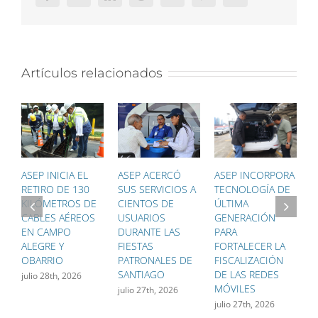
Artículos relacionados
ASEP INICIA EL
ASEP ACERCÓ
ASEP INCORPORA
A
RETIRO DE 130
SUS SERVICIOS A
TECNOLOGÍA DE
C
KILÓMETROS DE
CIENTOS DE
ÚLTIMA
R
CABLES AÉREOS
USUARIOS
GENERACIÓN
A
EN CAMPO
DURANTE LAS
PARA
M
ALEGRE Y
FIESTAS
FORTALECER LA
a
OBARRIO
PATRONALES DE
FISCALIZACIÓN
SANTIAGO
DE LAS REDES
julio 28th, 2026
MÓVILES
julio 27th, 2026
julio 27th, 2026