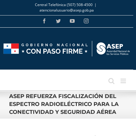
Skip
Central Telefónica (507) 508-4500
|
to
atencionalusuario@asep.gob.pa
content
Facebook
Twitter
YouTube
Instagram
ASEP REFUERZA FISCALIZACIÓN DEL
ESPECTRO RADIOELÉCTRICO PARA LA
CONECTIVIDAD Y SEGURIDAD AÉREA