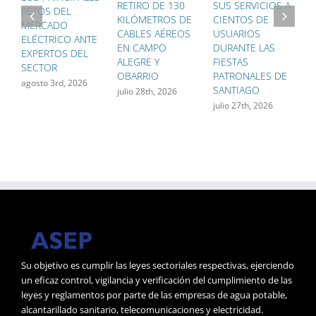
RETIRO DE 130
SUS SERVICIOS A
T
RETOS DEL
KILÓMETROS DE
CIENTOS DE
Ú
MERCADO
CABLES AÉREOS
USUARIOS
G
ELÉCTRICO ANTE
EN CAMPO
DURANTE LAS
P
EXPERTOS DEL
ALEGRE Y
FIESTAS
F
SECTOR
OBARRIO
PATRONALES DE
F
agosto 3rd, 2026
SANTIAGO
D
julio 28th, 2026
M
julio 27th, 2026
j
Su objetivo es cumplir las leyes sectoriales respectivas, ejerciendo
un eficaz control, vigilancia y verificación del cumplimiento de las
leyes y reglamentos por parte de las empresas de agua potable,
alcantarillado sanitario, telecomunicaciones y electricidad.