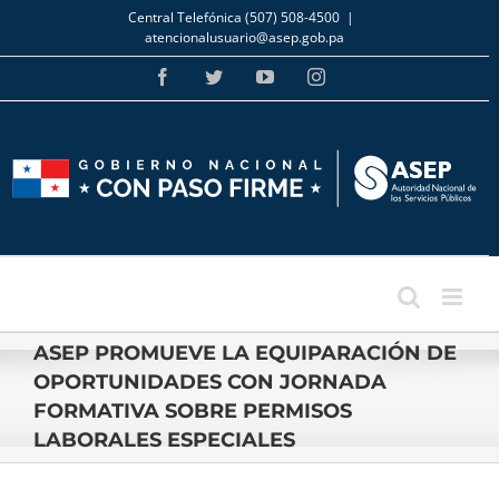
Skip
Central Telefónica (507) 508-4500
|
to
atencionalusuario@asep.gob.pa
content
Facebook
Twitter
YouTube
Instagram
ASEP PROMUEVE LA EQUIPARACIÓN DE
OPORTUNIDADES CON JORNADA
FORMATIVA SOBRE PERMISOS
LABORALES ESPECIALES