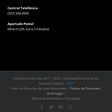
Central Telefónica
(507) 508-4500
Apartado Postal
0816-01235, Zona 5 Panamá.
© Derechos de Autor 2017 -
2026 | Autoridad Nacional de los
Servicios Públicos -
ASEP
Todos los Derechos de Autor Reservados |
Politica de Privacidad
|
Aviso Legal
|
Oficina de Informática y Tecnología
Facebook
Twitter
YouTube
Instagram