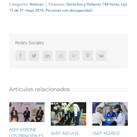
Categorías:
Noticias
|
Etiquetas:
Derechos y Deberes 144 horas
,
Ley
15 de 31 mayo 2016
,
Personas con discapacidad
Redes Sociales
Facebook
Twitter
LinkedIn
Reddit
Google+
Pinterest
Vk
Artículos relacionados
ASEP EXPONE
ASEP INICIA EL
ASEP ACERCÓ
A
LOS PRINCIPALES