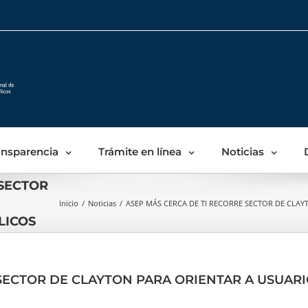
Skip
to
content
ansparencia
Trámite en línea
Noticias
 SECTOR
Inicio
/
Noticias
/
ASEP MÁS CERCA DE TI RECORRE SECTOR DE CLAY
LICOS
SECTOR DE CLAYTON PARA ORIENTAR A USUARI