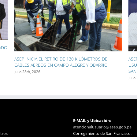
ASEP ACERCÓ SUS SERVICIOS A CIENTOS DE
ASE
USUARIOS DURANTE LAS FIESTAS PATRONALES DE
GEN
SANTIAGO
LAS
julio 27th, 2026
julio
o
E-MAIL y Ubicación:
atencionalusuario@asep.gob.pa
tros
Corregimiento de San Francisco,