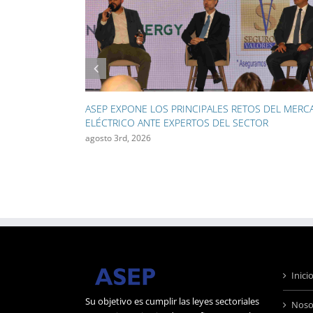
ASEP INICIA EL RETIRO DE 130 KILÓMETROS DE
CABLES AÉREOS EN CAMPO ALEGRE Y OBARRIO
julio 28th, 2026
Inici
Su objetivo es cumplir las leyes sectoriales
Noso