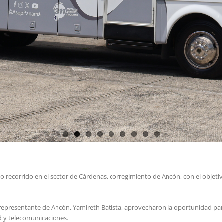
vo recorrido en el sector de Cárdenas, corregimiento de Ancón, con el objeti
a representante de Ancón, Yamireth Batista, aprovecharon la oportunidad pa
ad y telecomunicaciones.