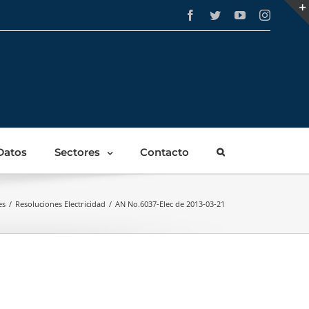
Facebook
Twitter
YouTube
Instagra
Datos
Sectores
Contacto
es
/
Resoluciones Electricidad
/
AN No.6037-Elec de 2013-03-21