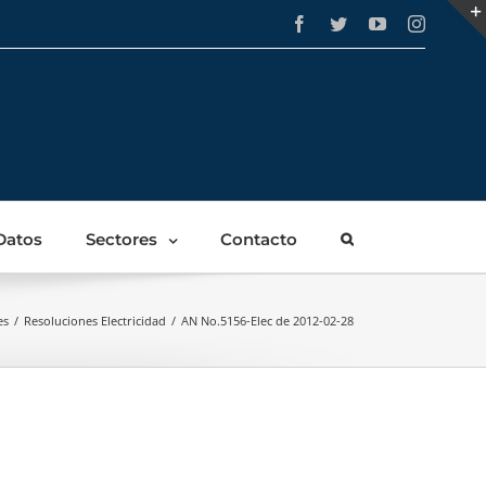
Facebook
Twitter
YouTube
Instagra
Datos
Sectores
Contacto
es
/
Resoluciones Electricidad
/
AN No.5156-Elec de 2012-02-28