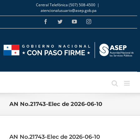
Skip
Central Telefónica (507) 508-4500
|
to
atencionalusuario@asep.gob.pa
content
Facebook
Twitter
YouTube
Instagram
AN No.21743-Elec de 2026-06-10
AN No.21743-Elec de 2026-06-10