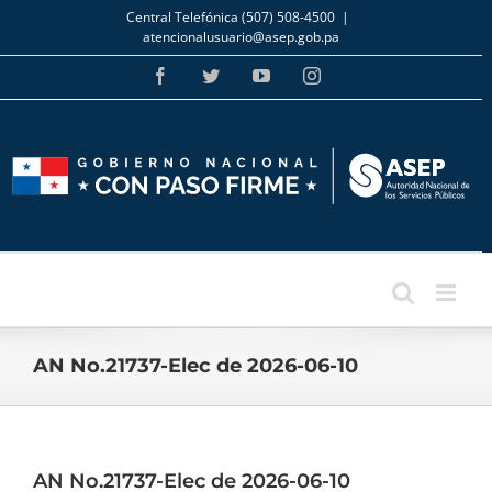
Skip
Central Telefónica (507) 508-4500
|
to
atencionalusuario@asep.gob.pa
content
Facebook
Twitter
YouTube
Instagram
AN No.21737-Elec de 2026-06-10
AN No.21737-Elec de 2026-06-10