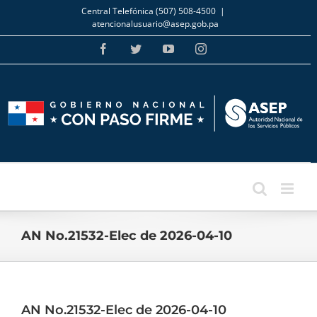
Skip
Central Telefónica (507) 508-4500
|
to
atencionalusuario@asep.gob.pa
content
Facebook
Twitter
YouTube
Instagram
AN No.21532-Elec de 2026-04-10
AN No.21532-Elec de 2026-04-10