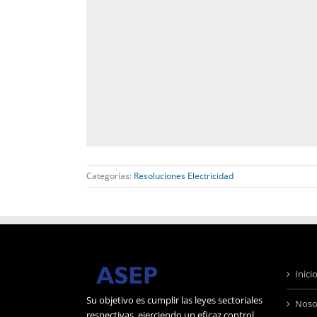
Categorías:
Resoluciones Electricidad
Inici
Su objetivo es cumplir las leyes sectoriales
Noso
respectivas, ejerciendo un eficaz control,