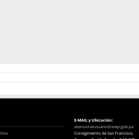
o
E-MAIL y Ubicación:
atencionalusuario@asep.gob.pa
tros
Corregimiento de San Francisco,