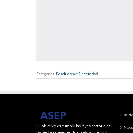
Categorías:
Resoluciones Electricidad
Inici
Su objetivo es cumplir las leyes sectoriales
Noso
respectivas, ejerciendo un eficaz control,