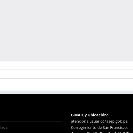
o
E-MAIL y Ubicación:
atencionalusuario@asep.gob.pa
tros
Corregimiento de San Francisco,