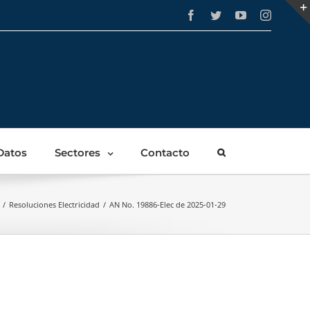
Facebook
Twitter
YouTube
Instagra
Datos
Sectores
Contacto
/
Resoluciones Electricidad
/
AN No. 19886-Elec de 2025-01-29