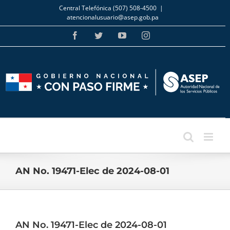
Skip
Central Telefónica (507) 508-4500
|
to
atencionalusuario@asep.gob.pa
content
Facebook
Twitter
YouTube
Instagram
AN No. 19471-Elec de 2024-08-01
AN No. 19471-Elec de 2024-08-01