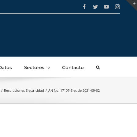
Facebook
Twitter
YouTube
Instagra
Datos
Sectores
Contacto
/
Resoluciones Electricidad
/
AN No. 17107-Elec de 2021-09-02