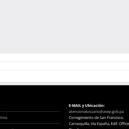
o
E-MAIL y Ubicación:
atencionalusuario@asep.gob.pa
tros
Corregimiento de San Francisco,
Carrasquilla, Vía España, Edif. Office