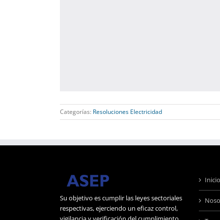
Categorías:
Resoluciones Electricidad
Inici
Su objetivo es cumplir las leyes sectoriales
Noso
respectivas, ejerciendo un eficaz control,
vigilancia y verificación del cumplimiento