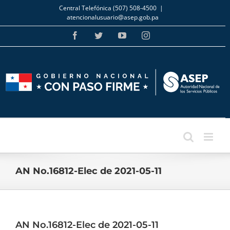
Skip
Central Telefónica (507) 508-4500
|
to
atencionalusuario@asep.gob.pa
content
Facebook
Twitter
YouTube
Instagram
AN No.16812-Elec de 2021-05-11
AN No.16812-Elec de 2021-05-11