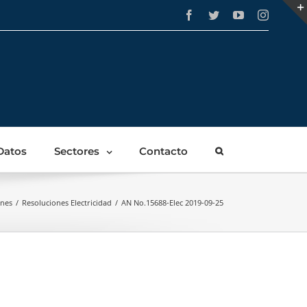
Facebook
Twitter
YouTube
Instagra
Datos
Sectores
Contacto
ones
/
Resoluciones Electricidad
/
AN No.15688-Elec 2019-09-25