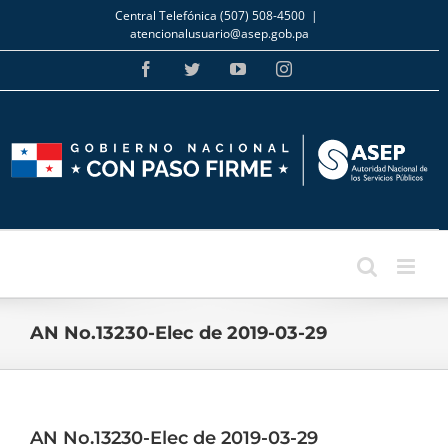
Skip
Central Telefónica (507) 508-4500
|
to
atencionalusuario@asep.gob.pa
content
Facebook
Twitter
YouTube
Instagram
AN No.13230-Elec de 2019-03-29
AN No.13230-Elec de 2019-03-29