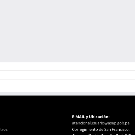
o
E-MAIL y Ubicación:
atencionalusuario@asep.gob.pa
tros
Corregimiento de San Francisco,