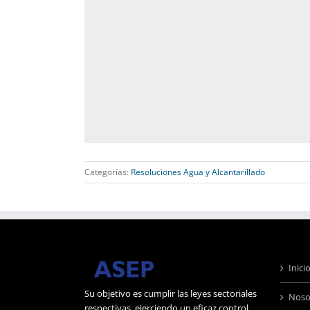
Categorías:
Resoluciones Agua y Alcantarillado
Inici
Su objetivo es cumplir las leyes sectoriales
Noso
respectivas, ejerciendo un eficaz control,