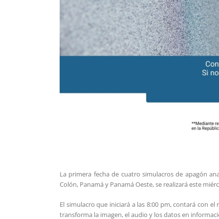
La primera fecha de cuatro simulacros de apagón anal
Colón, Panamá y Panamá Oeste, se realizará este miérco
El simulacro que iniciará a las 8:00 pm, contará con el 
transforma la imagen, el audio y los datos en informació