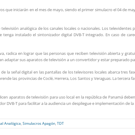
cros que iniciarán en el mes de mayo, siendo el primer simulacro el 04 de ma
 televisión analógica de los canales locales o nacionales. Los televidente
 tenga instalado el sintonizador digital DVB-T integrado. En caso de car
va, radica en lograr que las personas que reciben televisión abierta y gratu
adaptar sus aparatos de televisión a un convertidor y estar preparado para
 la señal digital en las pantallas de los televisores locales abarca tres fas
e las provincias de Coclé, Herrera, Los Santos y Veraguas. La tercera fase
licen aparatos de televisión para uso local en la república de Panamá deben
or DVB-T para facilitar a la audiencia un despliegue e implementación de la s
al Analógica
,
Simulacros Apagón
,
TDT