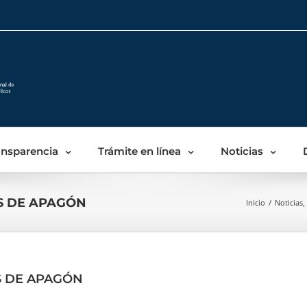
Skip
to
content
ansparencia
Trámite en línea
Noticias
S DE APAGÓN
Inicio
/
Noticias
,
S DE APAGÓN