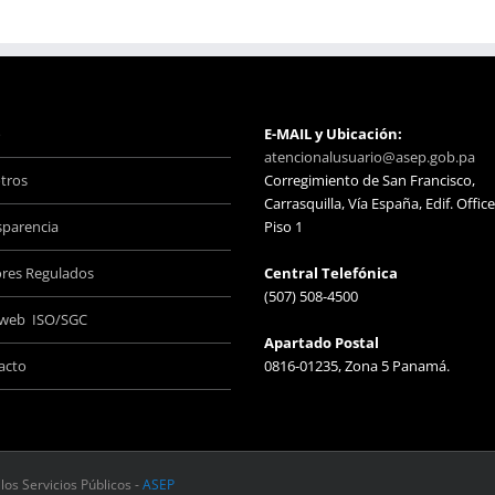
o
E-MAIL y Ubicación:
atencionalusuario@asep.gob.pa
tros
Corregimiento de San Francisco,
Carrasquilla, Vía España, Edif. Office
sparencia
Piso 1
ores Regulados
Central Telefónica
(507) 508-4500
aweb ISO/SGC
Apartado Postal
acto
0816-01235, Zona 5 Panamá.
los Servicios Públicos -
ASEP