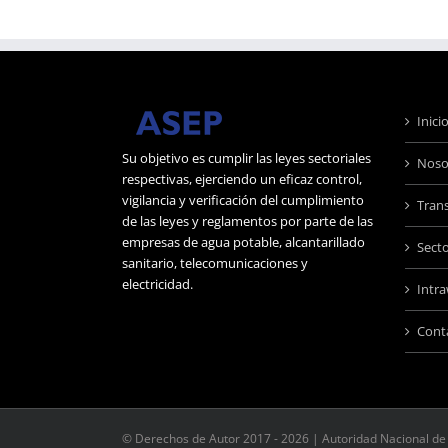
Inici
Su objetivo es cumplir las leyes sectoriales
Noso
respectivas, ejerciendo un eficaz control,
vigilancia y verificación del cumplimiento
Tran
de las leyes y reglamentos por parte de las
empresas de agua potable, alcantarillado
Sect
sanitario, telecomunicaciones y
electricidad.
Intr
Cont
© Derechos de Autor 2017 -
2026 | Autoridad Nacional de 