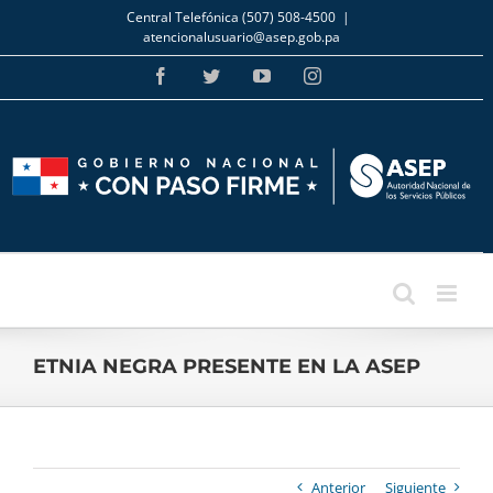
Skip
Central Telefónica (507) 508-4500
|
to
atencionalusuario@asep.gob.pa
content
Facebook
Twitter
YouTube
Instagram
ETNIA NEGRA PRESENTE EN LA ASEP
Anterior
Siguiente