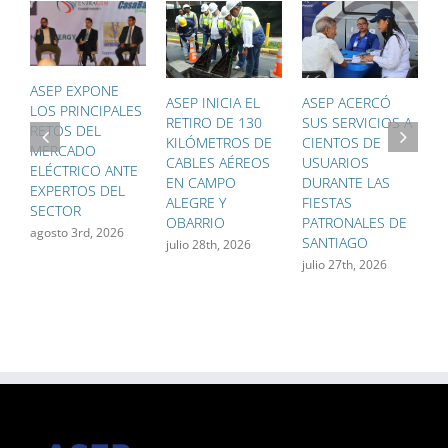
ASEP EXPONE
ASEP INICIA EL
ASEP ACERCÓ
A
LOS PRINCIPALES
RETIRO DE 130
SUS SERVICIOS A
T
RETOS DEL
KILÓMETROS DE
CIENTOS DE
Ú
MERCADO
CABLES AÉREOS
USUARIOS
G
ELÉCTRICO ANTE
EN CAMPO
DURANTE LAS
P
EXPERTOS DEL
ALEGRE Y
FIESTAS
F
SECTOR
OBARRIO
PATRONALES DE
F
agosto 3rd, 2026
SANTIAGO
D
julio 28th, 2026
M
julio 27th, 2026
j