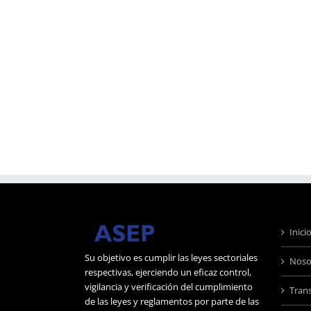
Inici
Su objetivo es cumplir las leyes sectoriales
Noso
respectivas, ejerciendo un eficaz control,
vigilancia y verificación del cumplimiento
Tran
de las leyes y reglamentos por parte de las