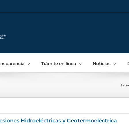
Skip
to
content
ansparencia
Trámite en línea
Noticias
Inicio
siones Hidroeléctricas y Geotermoeléctrica