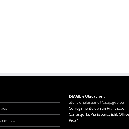
o
E-MAIL y Ubicación:
atencionalusuario@asep.gob.pa
tros
Corregimiento de San Francisco,
Carrasquilla, Vía España, Edif. Office
sparencia
Piso 1