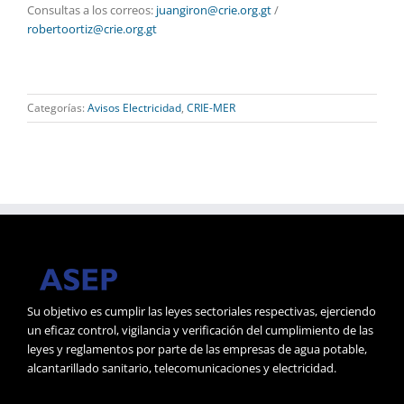
Consultas a los correos:
juangiron@crie.org.gt
/
robertoortiz@crie.org.gt
Categorías:
Avisos Electricidad
,
CRIE-MER
Su objetivo es cumplir las leyes sectoriales respectivas, ejerciendo
un eficaz control, vigilancia y verificación del cumplimiento de las
leyes y reglamentos por parte de las empresas de agua potable,
alcantarillado sanitario, telecomunicaciones y electricidad.