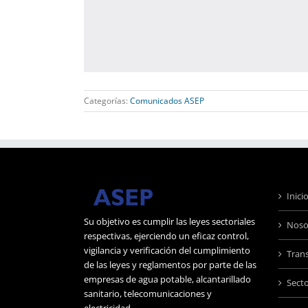
Categorías:
Comunicados ASEP
Inici
Su objetivo es cumplir las leyes sectoriales
Noso
respectivas, ejerciendo un eficaz control,
vigilancia y verificación del cumplimiento
Tran
de las leyes y reglamentos por parte de las
empresas de agua potable, alcantarillado
Sect
sanitario, telecomunicaciones y