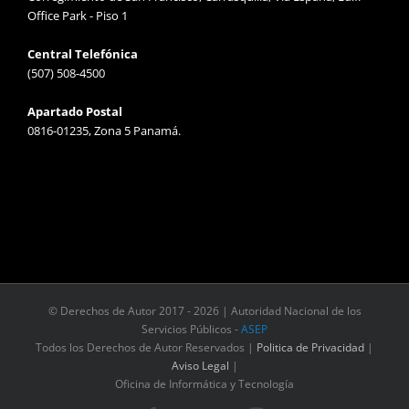
Office Park - Piso 1
Central Telefónica
(507) 508-4500
Apartado Postal
0816-01235, Zona 5 Panamá.
© Derechos de Autor 2017 -
2026 | Autoridad Nacional de los
Servicios Públicos -
ASEP
Todos los Derechos de Autor Reservados |
Politica de Privacidad
|
Aviso Legal
|
Oficina de Informática y Tecnología