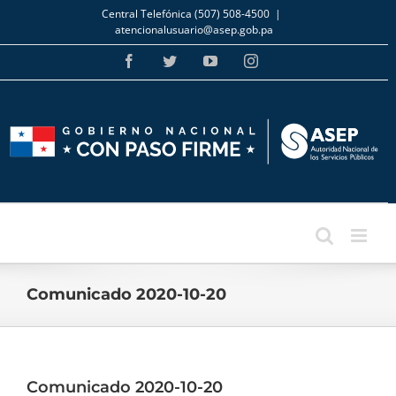
Skip
Central Telefónica (507) 508-4500
|
to
atencionalusuario@asep.gob.pa
content
Facebook
Twitter
YouTube
Instagram
Comunicado 2020-10-20
Comunicado 2020-10-20