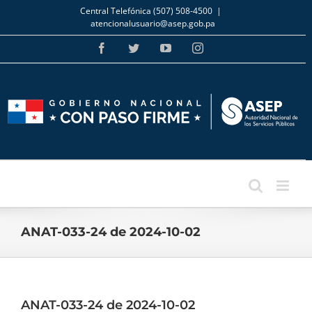
Skip
Central Telefónica (507) 508-4500
|
to
atencionalusuario@asep.gob.pa
content
Facebook
Twitter
YouTube
Instagram
ANAT-033-24 de 2024-10-02
ANAT-033-24 de 2024-10-02