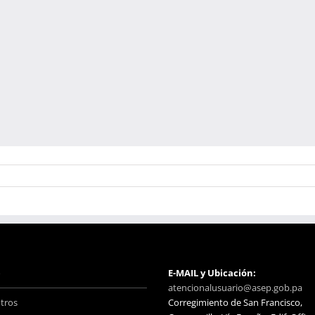
o
E-MAIL y Ubicación:
atencionalusuario@asep.gob.pa
tros
Corregimiento de San Francisco,