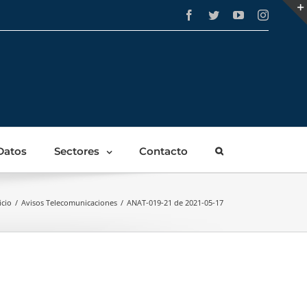
Facebook
Twitter
YouTube
Instagra
Datos
Sectores
Contacto
icio
/
Avisos Telecomunicaciones
/
ANAT-019-21 de 2021-05-17