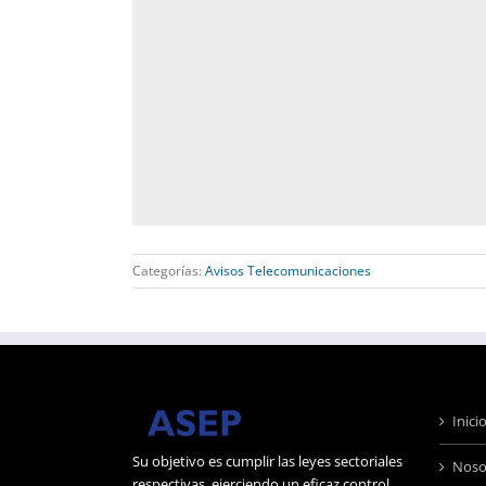
Categorías:
Avisos Telecomunicaciones
Inici
Su objetivo es cumplir las leyes sectoriales
Noso
respectivas, ejerciendo un eficaz control,