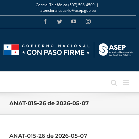
Skip
Central Telefónica (507) 508-4500
|
to
atencionalusuario@asep.gob.pa
content
Facebook
Twitter
YouTube
Instagram
ANAT-015-26 de 2026-05-07
ANAT-015-26 de 2026-05-07