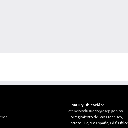
o
E-MAIL y Ubicación:
atencionalusuario@asep.gob.pa
tros
Corregimiento de San Francisco,
Carrasquilla, Vía España, Edif. Office