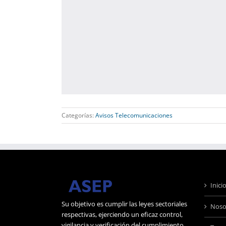
Categorías:
Avisos Telecomunicaciones
Inici
Su objetivo es cumplir las leyes sectoriales
Noso
respectivas, ejerciendo un eficaz control,
vigilancia y verificación del cumplimiento