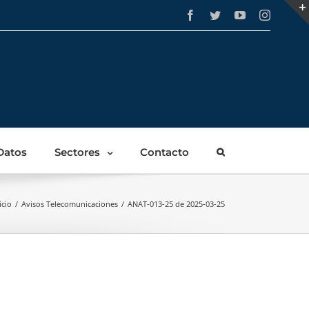
Facebook
Twitter
YouTube
Instagra
Datos
Sectores
Contacto
icio
/
Avisos Telecomunicaciones
/
ANAT-013-25 de 2025-03-25