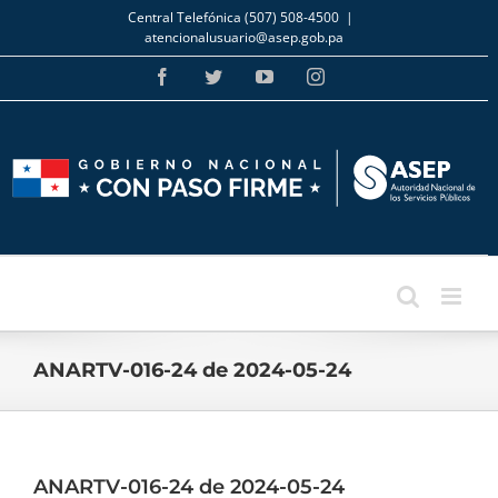
Skip
Central Telefónica (507) 508-4500
|
to
atencionalusuario@asep.gob.pa
content
Facebook
Twitter
YouTube
Instagram
ANARTV-016-24 de 2024-05-24
ANARTV-016-24 de 2024-05-24