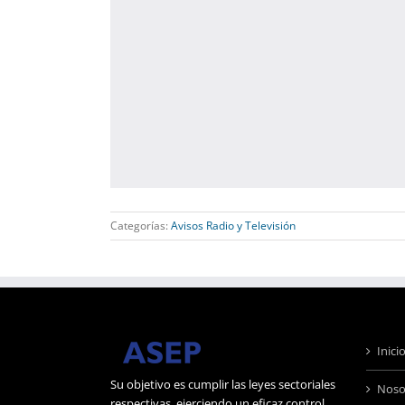
Categorías:
Avisos Radio y Televisión
Inici
Su objetivo es cumplir las leyes sectoriales
Noso
respectivas, ejerciendo un eficaz control,