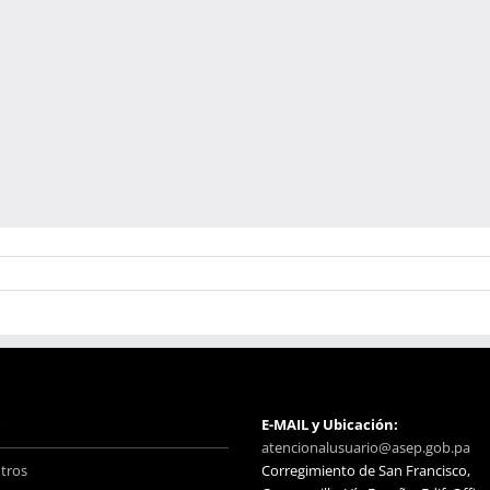
o
E-MAIL y Ubicación:
atencionalusuario@asep.gob.pa
tros
Corregimiento de San Francisco,