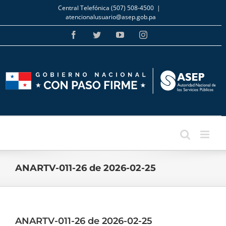
Skip
Central Telefónica (507) 508-4500
|
to
atencionalusuario@asep.gob.pa
content
Facebook
Twitter
YouTube
Instagram
ANARTV-011-26 de 2026-02-25
ANARTV-011-26 de 2026-02-25