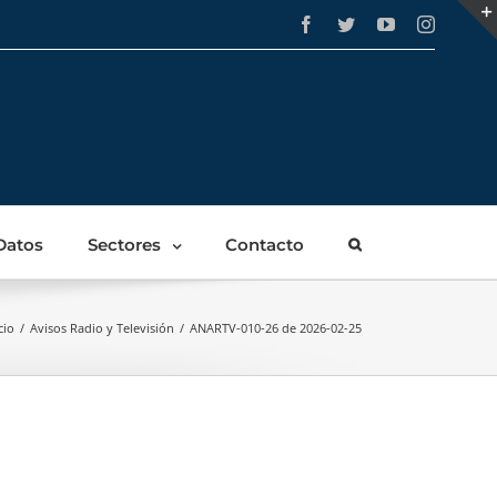
Facebook
Twitter
YouTube
Instagra
Datos
Sectores
Contacto
cio
/
Avisos Radio y Televisión
/
ANARTV-010-26 de 2026-02-25