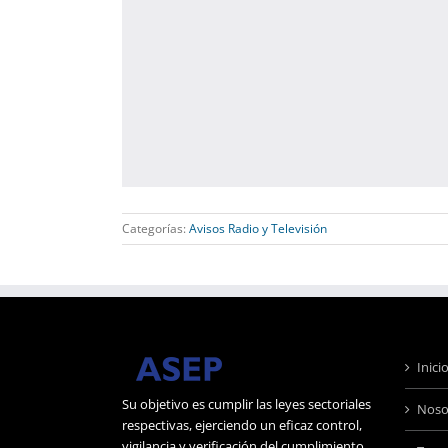
Categorías:
Avisos Radio y Televisión
Inici
Su objetivo es cumplir las leyes sectoriales
Noso
respectivas, ejerciendo un eficaz control,
vigilancia y verificación del cumplimiento