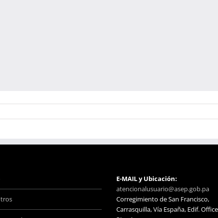
o
E-MAIL y Ubicación:
atencionalusuario@asep.gob.pa
tros
Corregimiento de San Francisco,
Carrasquilla, Vía España, Edif. Office