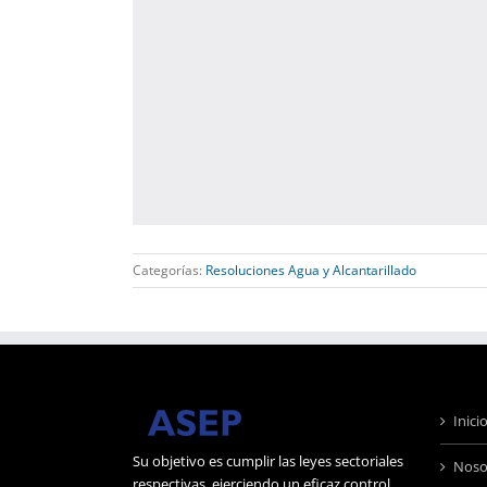
Categorías:
Resoluciones Agua y Alcantarillado
Inici
Su objetivo es cumplir las leyes sectoriales
Noso
respectivas, ejerciendo un eficaz control,