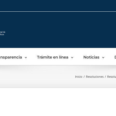
Skip
to
content
ansparencia
Trámite en línea
Noticias
Inicio
/
Resoluciones
/
Resolu